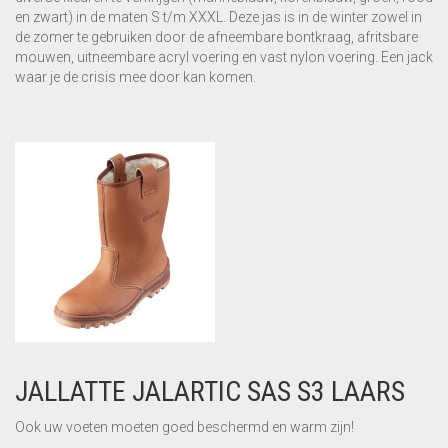
en zwart) in de maten S t/m XXXL. Deze jas is in de winter zowel in
KNIP- EN
LINKS
de zomer te gebruiken door de afneembare bontkraag, afritsbare
BUIGMACHINE
mouwen, uitneembare acryl voering en vast nylon voering. Een jack
Nieuwsbrief
waar je de crisis mee door kan komen.
DRAADROLVERWERKING
Webshop
Vlechtgereedschap
ROBOT IN DE
WAPENING
MACHINES
STAAFVERWERKING
DRAAD EN MATTEN
KORVEN- EN
MATTENLASMACHINES
SCHNELL HOME
JALLATTE JALARTIC SAS S3 LAARS
Ook uw voeten moeten goed beschermd en warm zijn!