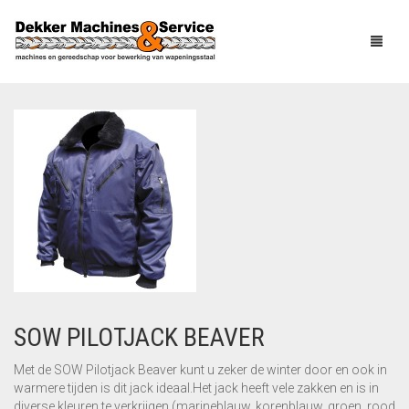
HOME
PRODUCTEN
GEBRUIKT
VLECHTGEREEDSCHAP
OVER ONS
BINDGEREEDSCHAP
NIEUWS
PNEUMATISCH
HANDGEREEDSCHAP
SOW PILOTJACK BEAVER
SERVICE
Met de SOW Pilotjack Beaver kunt u zeker de winter door en ook in
ELEKTRISCH
warmere tijden is dit jack ideaal.Het jack heeft vele zakken en is in
HANDGEREEDSCHAP
CONTACT
diverse kleuren te verkrijgen (marineblauw, korenblauw, groen, rood