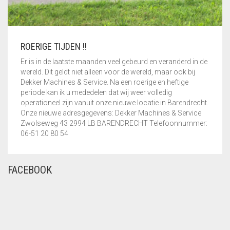
KNIP- EN
LINKS
BUIGMACHINE
Nieuwsbrief
DRAADROLVERWERKING
ROERIGE TIJDEN !!
Webshop
Vlechtgereedschap
Er is in de laatste maanden veel gebeurd en veranderd in de
ROBOT IN DE
wereld. Dit geldt niet alleen voor de wereld, maar ook bij
WAPENING
Dekker Machines & Service. Na een roerige en heftige
periode kan ik u mededelen dat wij weer volledig
MACHINES
operationeel zijn vanuit onze nieuwe locatie in Barendrecht.
STAAFVERWERKING
Onze nieuwe adresgegevens: Dekker Machines & Service
Zwolseweg 43 2994 LB BARENDRECHT Telefoonnummer:
06-51 20 80 54
DRAAD EN MATTEN
KORVEN- EN
FACEBOOK
MATTENLASMACHINES
SCHNELL HOME