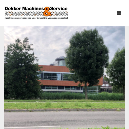
Tag - wapeningsstaal
HOME
PRODUCTEN
GEBRUIKT
VLECHTGEREEDSCHAP
OVER ONS
BINDGEREEDSCHAP
NIEUWS
PNEUMATISCH
HANDGEREEDSCHAP
SERVICE
ELEKTRISCH
HANDGEREEDSCHAP
CONTACT