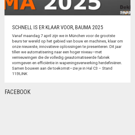
KNIP- EN
LINKS
BUIGMACHINE
Nieuwsbrief
DRAADROLVERWERKING
SCHNELL IS ER KLAAR VOOR, BAUMA 2025
Webshop
Vlechtgereedschap
Vanaf maandag 7 april zijn we in München voor de grootste
ROBOT IN DE
beurs ter wereld op het gebied van bouw en machines, klaar om
WAPENING
onze nieuwste, innovatieve oplossingen te presenteren. Dit jaar
tillen we automatisering naar een hoger niveau—met
vernieuwingen die de volledig geautomatiseerde fabriek
MACHINES
vormgeven en efficiëntie in wapeningsverwerking herdefiniëren.
STAAFVERWERKING
Samen bouwen aan de toekomst—zie je in Hal C3 – Stand
115!LINK
DRAAD EN MATTEN
FACEBOOK
KORVEN- EN
MATTENLASMACHINES
SCHNELL HOME