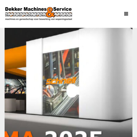
Tag - X-Tie
HOME
PRODUCTEN
GEBRUIKT
VLECHTGEREEDSCHAP
OVER ONS
BINDGEREEDSCHAP
NIEUWS
PNEUMATISCH
HANDGEREEDSCHAP
SERVICE
ELEKTRISCH
HANDGEREEDSCHAP
CONTACT