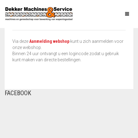
WEBSHOP AANMELDING
Via deze
Aanmelding webshop
kunt u zich aanmelden voor
onze webshop.
HOME
Binnen 24 uur ontvangt u een logincode zodat u gebruik
kunt maken van directe bestellingen.
PRODUCTEN
GEBRUIKT
VLECHTGEREEDSCHAP
OVER ONS
BINDGEREEDSCHAP
FACEBOOK
NIEUWS
PNEUMATISCH
HANDGEREEDSCHAP
SERVICE
ELEKTRISCH
HANDGEREEDSCHAP
CONTACT